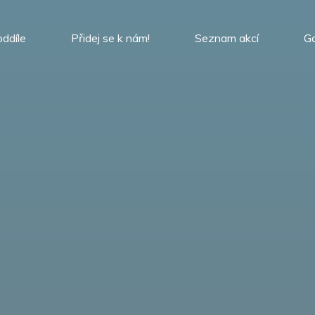
oddíle
Přidej se k nám!
Seznam akcí
Ga