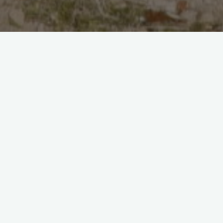
Najdete nás v Liberci nebo někde na horách. Naši klubovnu
hledejte na adrese Zemědělská 18a, Liberec; můžete vyrazit i
podle mapky.