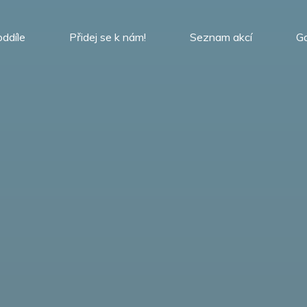
oddíle
Přidej se k nám!
Seznam akcí
Ga