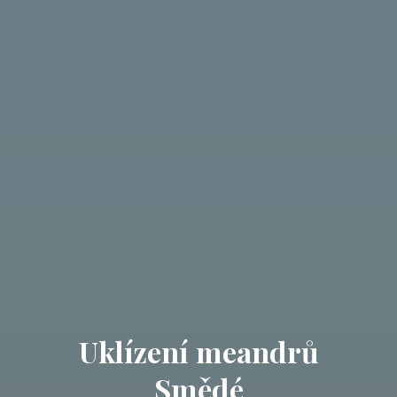
Uklízení meandrů
Smědé