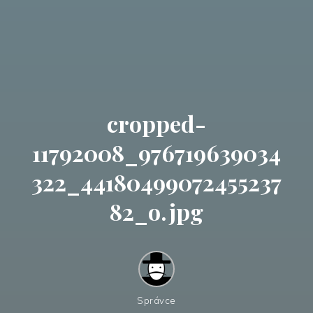
cropped-
11792008_976719639034
322_44180499072455237
82_o.jpg
Správce