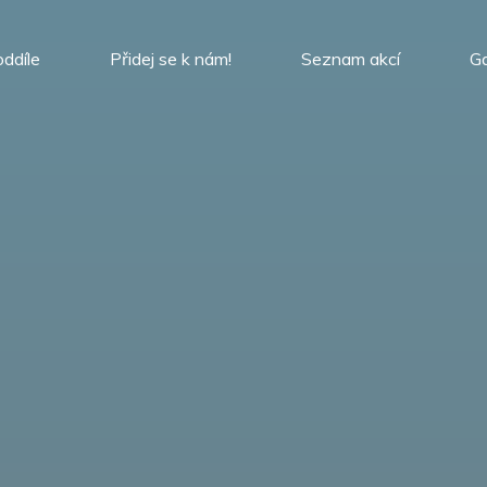
oddíle
Přidej se k nám!
Seznam akcí
Ga