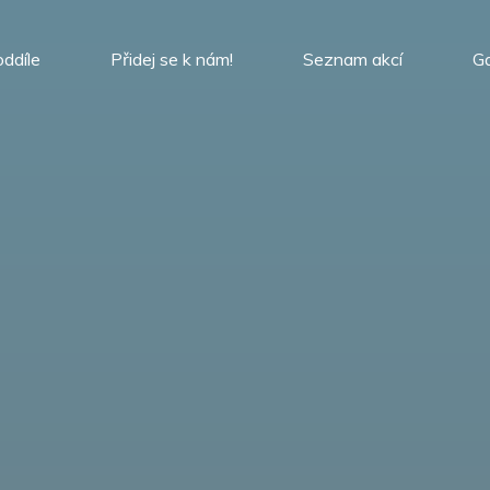
oddíle
Přidej se k nám!
Seznam akcí
Ga