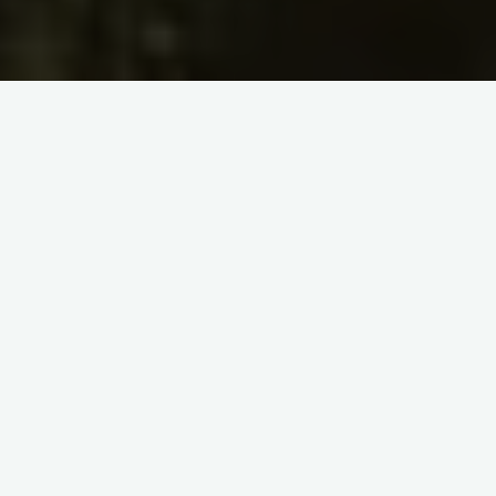
V sobotu 9.10. jsme opět vyrazili po družinách na krátké
výlety. Starší Vlci prozkoumali Národní přírodní rezervace
Jizerskohorské bučiny v okolí Špičáku a Stržového vrchu u
Oldřichova.
Kořenová složka galerie nebyla nalezena - mohla být
smazána nebo přejmenována.
Mladší Poštolky vyrazily vlakem do Malé Skály, odkud došly na
zříceninu hradu Frýdštejn. Po krátké prohlídce je čekalo
opékání buřtů k obědu, některé si poté ještě pochutnaly na
pečených jablkách či ředkvičkách ze skleníku. Po obědě si užily
dobrodružnou cestu zpět do Malé Skály na vlak, který si
nenechaly ujet.