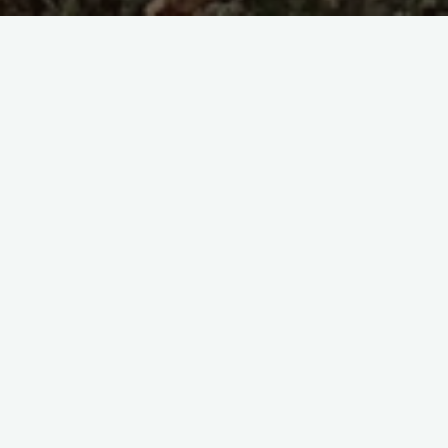
V listopadu jsme vyrazili na Grabštejn. Menší šli přes klubovnu
a útulek pro zvířata v nouzi. Větší děti šli přes chatu u Tisu. Na
hradě jsme pomohli s údržbou zahrady a užili si spoustu
zábavy.