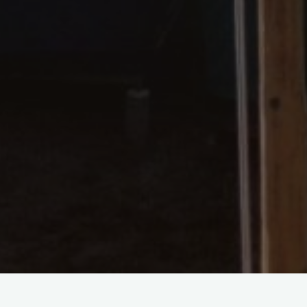
Tento tábor jsme si náramně užili